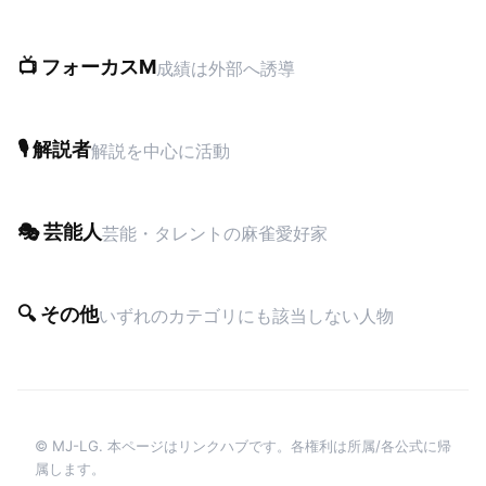
📺 フォーカスM
成績は外部へ誘導
🎙 解説者
解説を中心に活動
🎭 芸能人
芸能・タレントの麻雀愛好家
🔍 その他
いずれのカテゴリにも該当しない人物
© MJ-LG. 本ページはリンクハブです。各権利は所属/各公式に帰
属します。