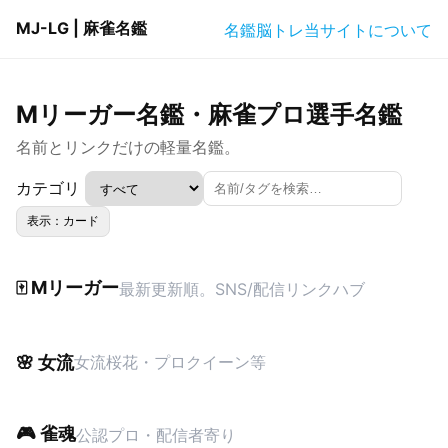
MJ-LG | 麻雀名鑑
名鑑
脳トレ
当サイトについて
Mリーガー名鑑・麻雀プロ選手名鑑
名前とリンクだけの軽量名鑑。
カテゴリ
表示：カード
🀄 Mリーガー
最新更新順。SNS/配信リンクハブ
🌸 女流
女流桜花・プロクイーン等
🎮 雀魂
公認プロ・配信者寄り