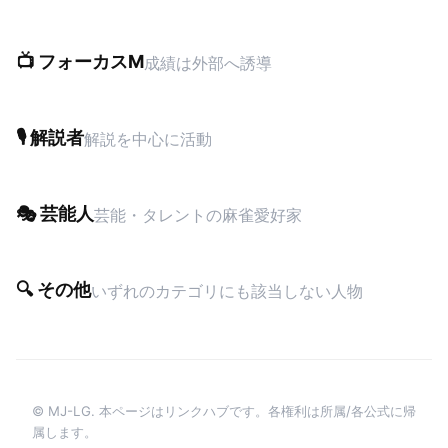
📺 フォーカスM
成績は外部へ誘導
🎙 解説者
解説を中心に活動
🎭 芸能人
芸能・タレントの麻雀愛好家
🔍 その他
いずれのカテゴリにも該当しない人物
© MJ-LG. 本ページはリンクハブです。各権利は所属/各公式に帰
属します。