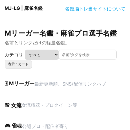
MJ-LG | 麻雀名鑑
名鑑
脳トレ
当サイトについて
Mリーガー名鑑・麻雀プロ選手名鑑
名前とリンクだけの軽量名鑑。
カテゴリ
表示：カード
🀄 Mリーガー
最新更新順。SNS/配信リンクハブ
🌸 女流
女流桜花・プロクイーン等
🎮 雀魂
公認プロ・配信者寄り