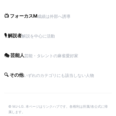
📺 フォーカスM
成績は外部へ誘導
🎙 解説者
解説を中心に活動
🎭 芸能人
芸能・タレントの麻雀愛好家
🔍 その他
いずれのカテゴリにも該当しない人物
© MJ-LG. 本ページはリンクハブです。各権利は所属/各公式に帰
属します。